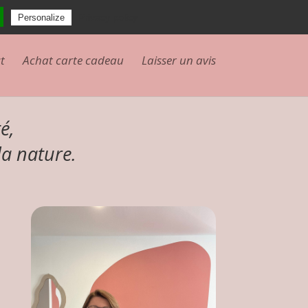
Articles 0
Privacy policy
Personalize
t
Achat carte cadeau
Laisser un avis
é,
la nature.